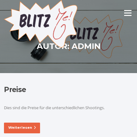
Zum
Inhalt
Menü
springen
AUTOR:
ADMIN
Preise
Dies sind die Preise für die unterschiedlichen Shootings.
Weiterlesen